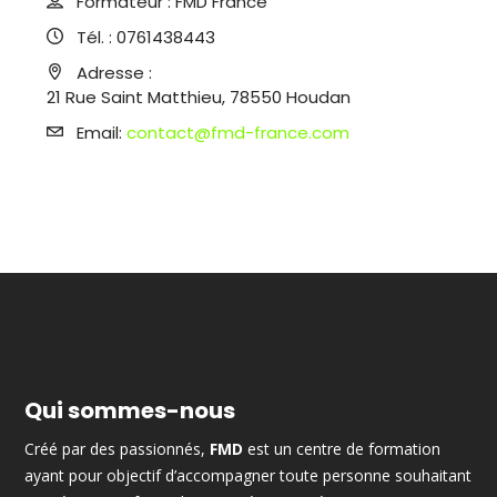
Formateur :
FMD France
Tél. :
0761438443
Adresse :
21 Rue Saint Matthieu, 78550 Houdan
Email:
contact@fmd-france.com
Qui sommes-nous
Créé par des passionnés,
FMD
est un centre de formation
ayant pour objectif d’accompagner toute personne souhaitant