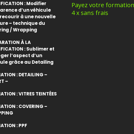
FICATION : Modifier
Payez votre formatio
arence d’un véhicule
4 x sans frais
recourir à une nouvelle
ure – technique du
ring / Wrapping
ARATION À LA
FICATION : Sublimer et
ger l’aspect d’un
ule grâce au Detailing
ATION : DETAILING –
RT –
TION : VITRES TEINTÉES
ATION : COVERING –
PING
ATION : PPF