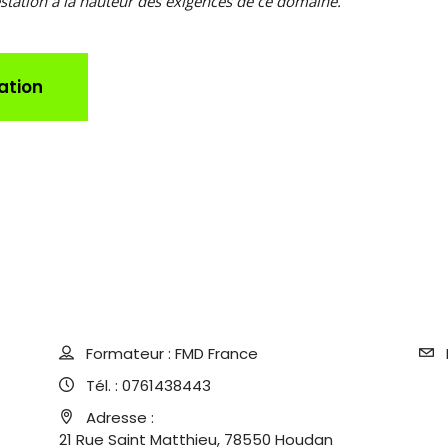
tation à la hauteur des exigences de ce domaine.
ation
Formateur :
FMD France
Tél. :
0761438443
Adresse :
21 Rue Saint Matthieu, 78550 Houdan