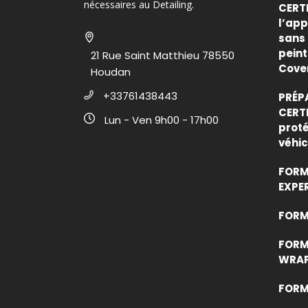
nécessaires au Detailing.
CERTI
l’app
sans 
peint
21 Rue Saint Matthieu 78550
Cove
Houdan
+33761438443
PRÉP
CERTI
Lun - Ven 9h00 - 17h00
proté
véhic
FORM
EXPE
FORMA
FORM
WRAP
FORM