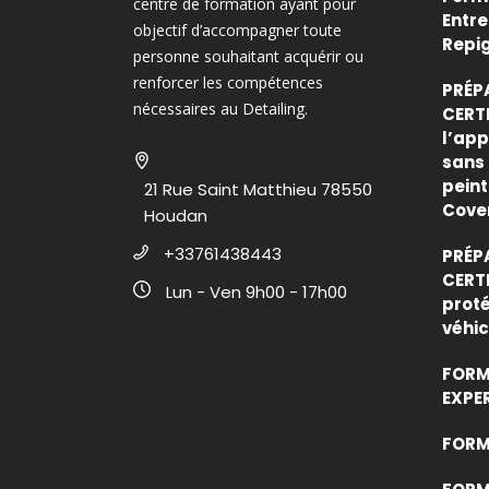
centre de formation ayant pour
Entre
objectif d’accompagner toute
Repi
personne souhaitant acquérir ou
renforcer les compétences
PRÉP
nécessaires au Detailing.
CERTI
l’app
sans 
peint
21 Rue Saint Matthieu 78550
Cove
Houdan
+33761438443
PRÉP
CERTI
Lun - Ven 9h00 - 17h00
proté
véhic
FORM
EXPE
FORMA