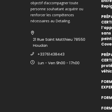
Entre
objectif d’accompagner toute
Repi
personne souhaitant acquérir ou
renforcer les compétences
PRÉP
nécessaires au Detailing.
CERTI
l’app
sans 
peint
21 Rue Saint Matthieu 78550
Cove
Houdan
+33761438443
PRÉP
CERTI
Lun - Ven 9h00 - 17h00
proté
véhic
FORM
EXPE
FORMA
FORM