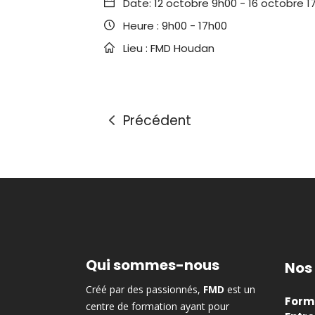
Date:
12 octobre 9h00
-
16 octobre 1
Heure :
9h00 - 17h00
Lieu :
FMD Houdan
Précédent
Qui sommes-nous
Nos
Créé par des passionnés,
FMD
est un
Forma
centre de formation ayant pour