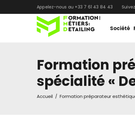
Appelez-nous au +33 7 61 43 84 43
Suive
Société
Formation pré
spécialité « De
Accueil
/
Formation préparateur esthétique 