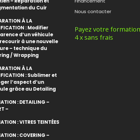
tien – Réparation et
Financement
gmentation du Cuir
Nous contacter
ARATION À LA
FICATION : Modifier
Payez votre formatio
arence d’un véhicule
4 x sans frais
recourir à une nouvelle
ure – technique du
ring / Wrapping
ARATION À LA
FICATION : Sublimer et
ger l’aspect d’un
ule grâce au Detailing
ATION : DETAILING –
RT –
TION : VITRES TEINTÉES
ATION : COVERING –