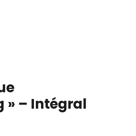
ue
 » – Intégral