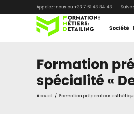
Appelez-nous au +33 7 61 43 84 43
Suive
Société
Formation pré
spécialité « De
Accueil
/
Formation préparateur esthétique 