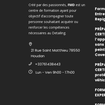
Créé par des passionnés,
FMD
est un
Forma
centre de formation ayant pour
Entre
objectif d’accompagner toute
Repi
personne souhaitant acquérir ou
renforcer les compétences
PRÉP
nécessaires au Detailing.
CERTI
l’app
sans 
peint
21 Rue Saint Matthieu 78550
Cove
Houdan
+33761438443
PRÉP
CERTI
Lun - Ven 9h00 - 17h00
proté
véhic
FORM
EXPE
FORMA