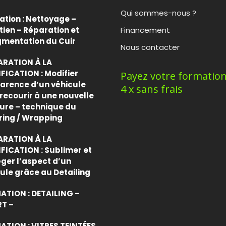
Qui sommes-nous ?
tion : Nettoyage –
tien – Réparation et
Financement
gmentation du Cuir
Nous contacter
ARATION À LA
FICATION : Modifier
Payez votre formatio
arence d’un véhicule
4 x sans frais
recourir à une nouvelle
ure – technique du
ring / Wrapping
ARATION À LA
FICATION : Sublimer et
ger l’aspect d’un
ule grâce au Detailing
ATION : DETAILING –
RT –
TION : VITRES TEINTÉES